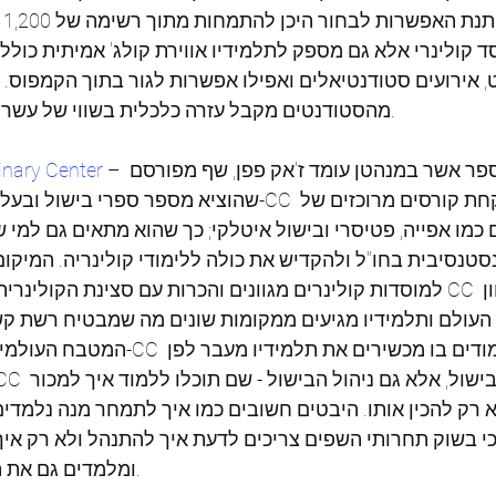
לת
 אירועים סטודנטיאלים ואפילו אפשרות לגור בתוך הקמפוס. ב
מהסטודנטים מקבל עזרה כלכלית בשווי של עשרות מליוני דולרים בשנה.
 – בראש בית הספר אשר במנהטן עומד ז'אק פפן, שף מפורסם 
inary Center
שהוציא מספר ספרי בישול ובעל תכנית אירוח מוכרת. ב-CC
כמו אפייה, פטיסרי ובישול איטלקי; כך שהוא מתאים גם למי ש
סטנסיבית בחו"ל ולהקדיש את כולה ללימודי קולינריה. המיקו
למוסדות קולינרים מגוונים והכרות עם סצינת הקולינריה של ניו יורק. ב
העולם ותלמידיו מגיעים ממקומות שונים מה שמבטיח רשת קש
המטבח העולמי.  עוד יתרון יחסי שיש ל-
 רק להכין אותו. היבטים חשובים כמו איך לתמחר מנה נלמדי
ומלמדים גם את הפן הכלכלי של התחום.