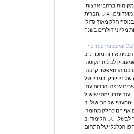
למידים ניתנת האפשרות לבחור היכן להתמחות מתוך רשימה של 1,200 מקומות ברחבי ארצות 
הברית. CIA הוא לא רק מוסד קולינרי אלא גם מספק לתלמידיו אווירת קולג' אמיתית כולל מועדונים, 
נוסף חלק מאוד גדול 
The International Cul
 ישנה אפשרות לקחת קורסים מרוכזים של 
מעוניין לבלות תקופה 
ם בסוהו מאפשר קרבה 
וגריו של CC עובדים במגוון 
רים ענפה והכרות עם 
CC הוא בכך שהלימודים בו מכשירים את תלמידיו מעבר לפן 
המעשי של הבישול. ב-CC מלמדים לא רק בישול, אלא גם ניהול הבישול - שם תוכלו ללמוד איך למכור 
ם אף הם כחלק מחומר 
הלימוד. ב-CC מאמינים כי בשוק תחרותי השפים צריכים לדעת איך להתנהל ולא רק איך לבשל, 