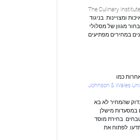
 בית הספר לבישול ולקולינריה של מכללת מונרו, שהוקם 
כות ומצויינות. בניגוד 
ור מגוון של מסלולי 
חרות כמו:
Johnson & Wales Univ
דוק שהמחיר לא בא 
 במסעדות מישלן 
חים. בחירת מוסד 
דעו, לפתוח את 