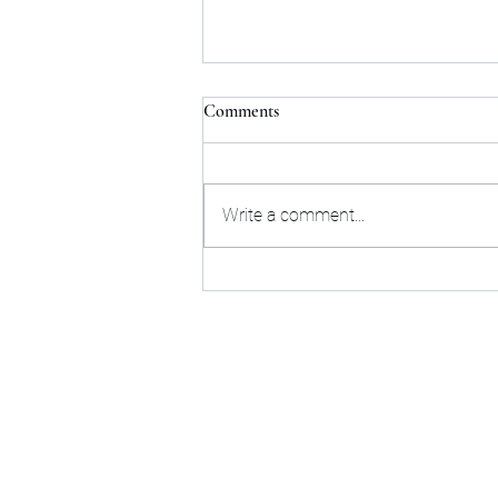
Comments
Write a comment...
🇺🇸 לימודים בארה״ב: עכשיו זה
פשוט מתמיד